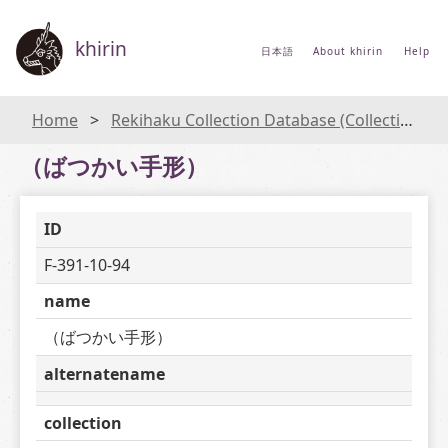
khirin
日本語
About khirin
Help
Home
Rekihaku Collection Database (Collections Database of the National Museum of Japanese History)
（ばつかい手形）
ID
F-391-10-94
name
（ばつかい手形）
alternatename
collection