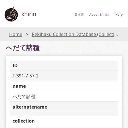
khirin
日本語
About khirin
Help
Home
Rekihaku Collection Database (Collections Database of the National Museum of Japanese History)
へだて諸種
ID
F-391-7-57-2
name
へだて諸種
alternatename
collection