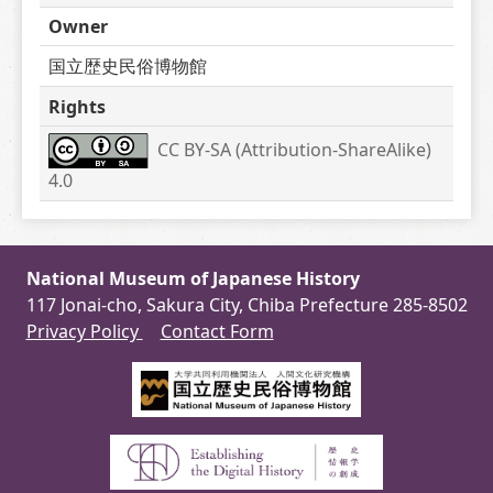
Owner
国立歴史民俗博物館
Rights
CC BY-SA (Attribution-ShareAlike) 
4.0
National Museum of Japanese History
117 Jonai-cho, Sakura City, Chiba Prefecture 285-8502
Privacy Policy
Contact Form