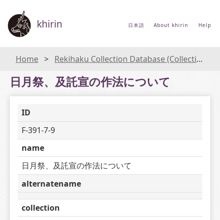
khirin
日本語
About khirin
Help
Home
Rekihaku Collection Database (Collections Database of the National Museum of Japanese History)
日月祭、及託宣の作法について
ID
F-391-7-9
name
日月祭、及託宣の作法について
alternatename
collection