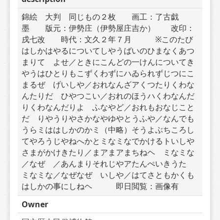
錦絵　大判　同じもの２枚　　画工：了古戯
墨　　版元：伊勢庄（伊勢屋庄吉か）　　改印：
戌七改　　時代：文久２年７月　　　※このたび
はしかはやるについてしやうばいのひまなくあつ
まりて　よせ／ときにこんどの一けんについてき
やうはひとりもこずくわずにハゐられずじつにこ
まるぜ　げいしや／おれなんざアくつたりくわな
んたりだ　ひやつこい／おれのほうハくわなんだ
りくわなんだりよ　ふなやど／おれもおなじこと
だ　りやうりやさかなやゆやとうふや／なんでも
うらミははしかのかミ（中略）そうよぶちころし
てやろうじやねへかとミなミなでかけるトいしや
さまがかけきたり／まアまアまちねヘ　ミなミな
／なぜ　／あんまりそれじやアたんぺいきうた　
ミなミな／なぜなぜ　いしや／はてさともかくも
はしかの事にしねヘ　　　即日閲覧：画像有
Owner