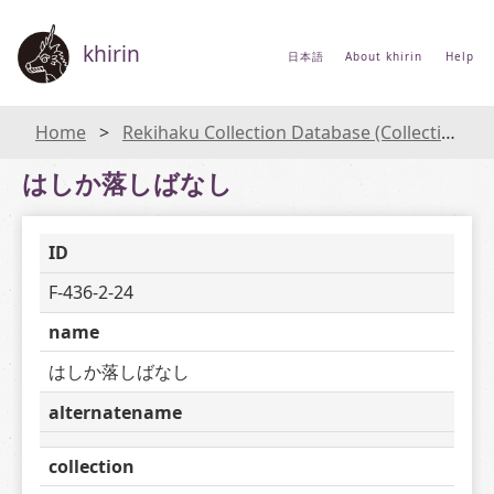
khirin
日本語
About khirin
Help
Home
Rekihaku Collection Database (Collections Database of the National Museum of Japanese History)
はしか落しばなし
ID
F-436-2-24
name
はしか落しばなし
alternatename
collection