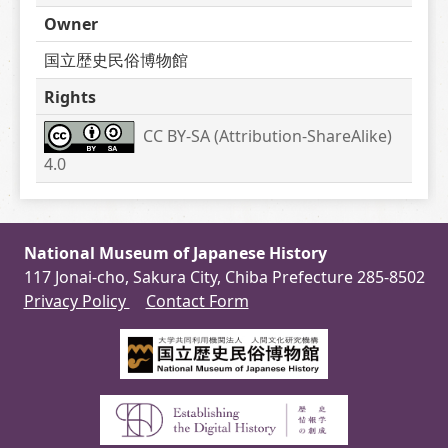
Owner
国立歴史民俗博物館
Rights
CC BY-SA (Attribution-ShareAlike) 
4.0
National Museum of Japanese History
117 Jonai-cho, Sakura City, Chiba Prefecture 285-8502
Privacy Policy
Contact Form