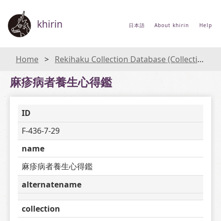
khirin
日本語
About khirin
Help
Home
Rekihaku Collection Database (Collections Database of the National Museum of Japanese History)
麻疹病者養生心得鑑
ID
F-436-7-29
name
麻疹病者養生心得鑑
alternatename
collection