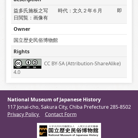
益多氏施板之写　　時代：文久２年６月　　　即
日閲覧：画像有
Owner
国立歴史民俗博物館
Rights
CC BY-SA (Attribution-ShareAlike) 
4.0
National Museum of Japanese History
117 Jonai-cho, Sakura City, Chiba Prefecture 285-8502
Privacy Policy
Contact Form