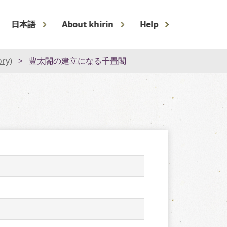
日本語
About khirin
Help
ory)
豊太閤の建立になる千畳閣