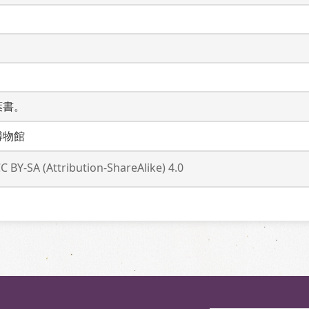
葉書。
博物館
C BY-SA (Attribution-ShareAlike) 4.0