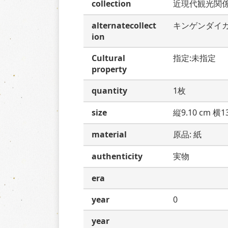
collection
近現代観光関
alternatecollect
キンゲンダイ
ion
Cultural
指定:未指定
property
quantity
1枚
size
縦9.10 cm 横13
material
原品: 紙
authenticity
実物
era
year
0
year