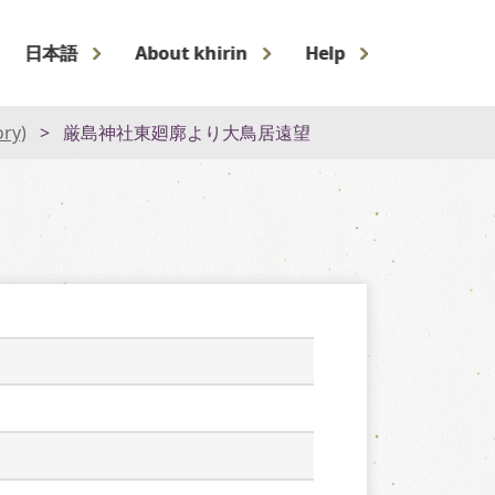
日本語
About khirin
Help
ory)
厳島神社東廻廓より大鳥居遠望