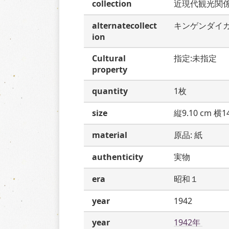
collection
近現代観光関
alternatecollect
キンゲンダイ
ion
Cultural
指定:未指定
property
quantity
1枚
size
縦9.10 cm 横14
material
原品: 紙
authenticity
実物
era
昭和１
year
1942
year
1942年