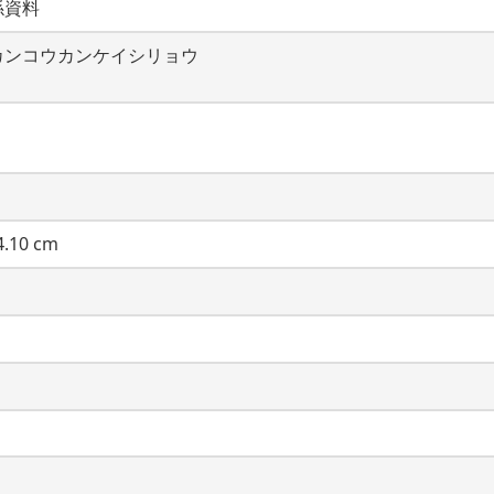
係資料
カンコウカンケイシリョウ
.10 cm