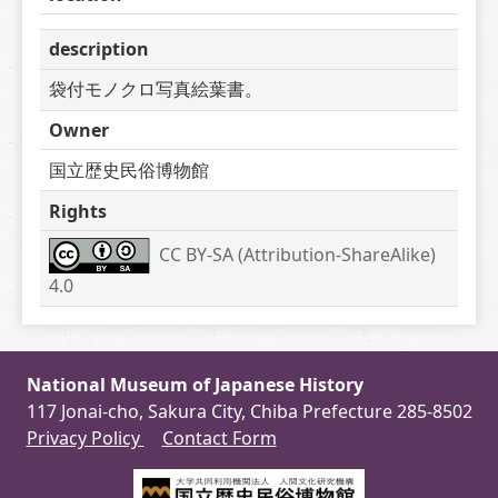
description
袋付モノクロ写真絵葉書。
Owner
国立歴史民俗博物館
Rights
CC BY-SA (Attribution-ShareAlike) 
4.0
National Museum of Japanese History
117 Jonai-cho, Sakura City, Chiba Prefecture 285-8502
Privacy Policy
Contact Form