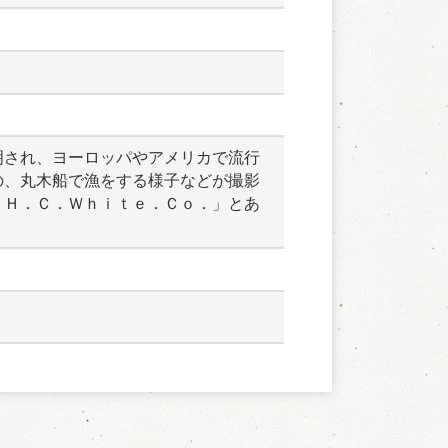
明され、ヨーロッパやアメリカで流行
の、丸木船で漁をする様子などが撮影
　Ｈ．Ｃ．Ｗｈｉｔｅ．Ｃｏ．」とあ