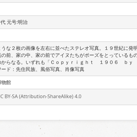
時代 元号:明治
ような２枚の画像を左右に並べたステレオ写真。１９世紀に発
檻の前、家の中、家の前でアイヌたちがポーズをとっているも
のからなる。いずれも「Ｃｏｐｙｒｉｇｈｔ　１９０６　ｂｙ
ワード：先住民族、風俗写真、肖像写真
博物館
C BY-SA (Attribution-ShareAlike) 4.0