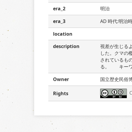
era_2
明治
era_3
AD 時代:明治
location
description
視差が生じる
した。クマの
されているも
る。　　キー
Owner
国立歴史民俗
C
Rights