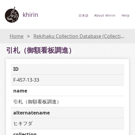
khirin
日本語
About khirin
Help
Home
Rekihaku Collection Database (Collections Database of the National Museum of Japanese History)
引札（御額看板調進）
ID
F-457-13-33
name
引札（御額看板調進）
alternatename
ヒキフダ
collection