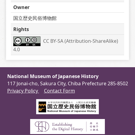
Owner
国立歴史民俗博物館
Rights
CC BY-SA (Attribution-ShareAlike) 
4.0
National Museum of Japanese History
117 Jonai-cho, Sakura City, Chiba Prefecture 285-8502
Privacy Policy
Contact Form