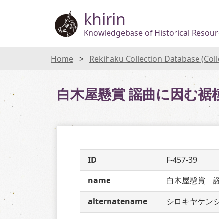
khirin
Knowledgebase of Historical Resourc
Home
Rekihaku Collection Database (Col
白木屋懸賞 謡曲に因む裾
ID
F-457-39
name
白木屋懸賞　
alternatename
シロキヤケン