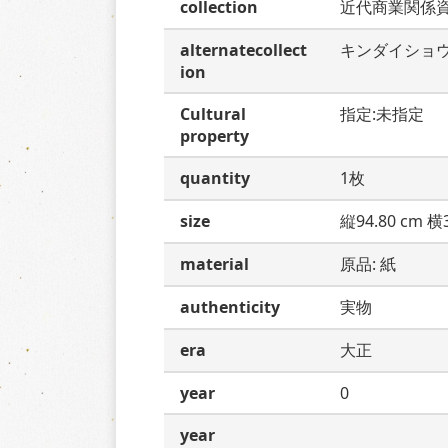
collection
近代商業関係
alternatecollect
キンダイショ
ion
Cultural
指定:未指定
property
quantity
1枚
size
縦94.80 cm 横3
material
原品: 紙
authenticity
実物
era
大正
year
0
year