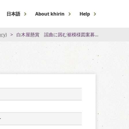
日本語
About khirin
Help
ory)
白木屋懸賞 謡曲に因む裾模様図案募集ポスター
ー