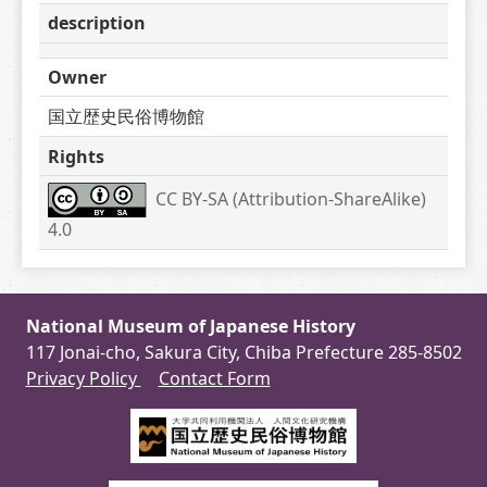
description
Owner
国立歴史民俗博物館
Rights
CC BY-SA (Attribution-ShareAlike) 
4.0
National Museum of Japanese History
117 Jonai-cho, Sakura City, Chiba Prefecture 285-8502
Privacy Policy
Contact Form