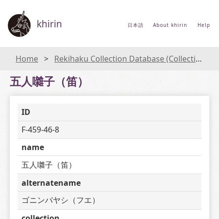
khirin
日本語
About khirin
Help
Home
Rekihaku Collection Database (Collections Database of the National Museum of Japanese History)
五人囃子（笛）
ID
F-459-46-8
name
五人囃子（笛）
alternatename
ゴニンバヤシ（フエ）
collection