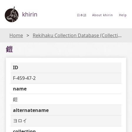
khirin
日本語
About khirin
Help
Home
Rekihaku Collection Database (Collections Database of the National Museum of Japanese History)
鎧
ID
F-459-47-2
name
鎧
alternatename
ヨロイ
collection