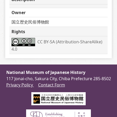
Owner
国立歴史民俗博物館
Rights
CC BY-SA (Attribution-ShareAlike) 
4.0
National Museum of Japanese History
117 Jonai-cho, Sakura City, Chiba Prefecture 285-8502
Privacy Policy
Contact Form