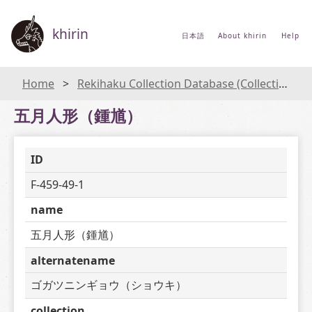
khirin
日本語
About khirin
Help
Home
Rekihaku Collection Database (Collections Database of the National Museum of Japanese History)
五月人形（鍾馗）
ID
F-459-49-1
name
五月人形（鍾馗）
alternatename
ゴガツニンギョウ（ショウキ）
collection