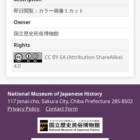
即日閲覧：カラー画像１カット
Owner
国立歴史民俗博物館
Rights
CC BY-SA (Attribution-ShareAlike) 
4.0
National Museum of Japanese History
117 Jonai-cho, Sakura City, Chiba Prefecture 285-8502
Privacy Policy
Contact Form