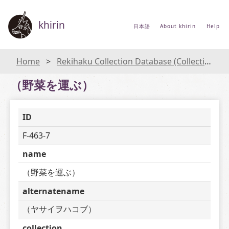
khirin
日本語
About khirin
Help
Home
Rekihaku Collection Database (Collections Database of the National Museum of Japanese History)
（野菜を運ぶ）
ID
F-463-7
name
（野菜を運ぶ）
alternatename
（ヤサイヲハコブ）
collection