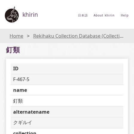
khirin
日本語
About khirin
Help
Home
Rekihaku Collection Database (Collections Database of the National Museum of Japanese History)
釘類
ID
F-467-5
name
釘類
alternatename
クギルイ
collection