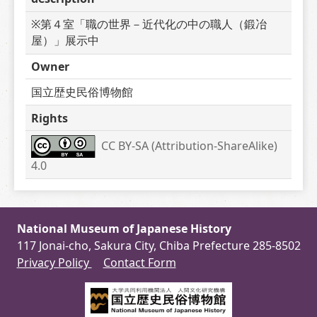
※第４室「職の世界－近代化の中の職人（鍛冶
屋）」展示中
Owner
国立歴史民俗博物館
Rights
CC BY-SA (Attribution-ShareAlike) 
4.0
National Museum of Japanese History
117 Jonai-cho, Sakura City, Chiba Prefecture 285-8502
Privacy Policy
Contact Form