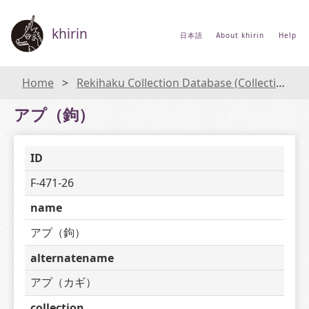
khirin
日本語
About khirin
Help
Home
Rekihaku Collection Database (Collections Database of the National Museum of Japanese History)
アプ（鉤）
ID
F-471-26
name
アプ（鉤）
alternatename
アプ（カギ）
collection