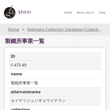
khirin
日本語
About khirin
Help
Home
Rekihaku Collection Database (Collections Database of the National Museum of Japanese History)
製鐵所事業一覧
ID
F-473-49
name
製鐵所事業一覧
alternatename
セイテツジョジギョウイチラン
collection