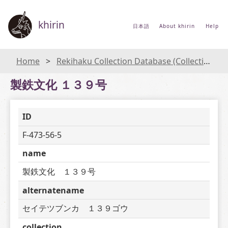
khirin
日本語
About khirin
Help
Home
Rekihaku Collection Database (Collections Database of the National Museum of Japanese History)
製鉄文化 １３９号
ID
F-473-56-5
name
製鉄文化　１３９号
alternatename
セイテツブンカ　１３９ゴウ
collection