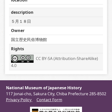
description
５月１８日
Owner
国立歴史民俗博物館
Rights
CC BY-SA (Attribution-ShareAlike) 
4.0
National Museum of Japanese History
117 Jonai-cho, Sakura City, Chiba Prefecture 285-8502
Privacy Policy
Contact Form