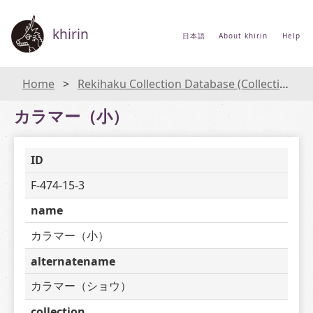
khirin
日本語
About khirin
Help
Home
Rekihaku Collection Database (Collections Database of the National Museum of Japanese History)
カラマー（小）
ID
F-474-15-3
name
カラマー（小）
alternatename
カラマー（ショウ）
collection