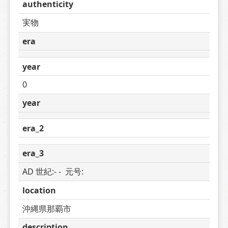
authenticity
実物
era
year
0
year
era_2
era_3
AD 世紀:- -  元号: 
location
沖縄県那覇市
description