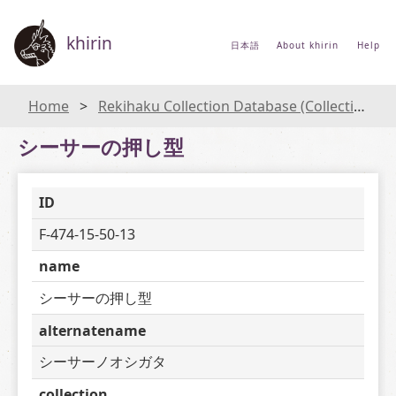
khirin
日本語
About khirin
Help
Home
Rekihaku Collection Database (Collections Database of the National Museum of Japanese History)
シーサーの押し型
ID
F-474-15-50-13
name
シーサーの押し型
alternatename
シーサーノオシガタ
collection