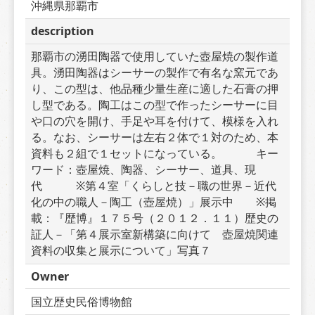
沖縄県那覇市
description
那覇市の湧田陶器で使用していた壺屋焼の製作道
具。湧田陶器はシーサーの製作で有名な窯元であ
り、この型は、他品種少量生産に適した石膏の押
し型である。陶工はこの型で作ったシーサーに目
や口の穴を開け、手足や耳を付けて、模様を入れ
る。なお、シーサーは左右２体で１対のため、本
資料も２組で１セットになっている。　　　キー
ワード：壺屋焼、陶器、シーサー、道具、現
代　　　※第４室「くらしと技－職の世界－近代
化の中の職人－陶工（壺屋焼）」展示中　　※掲
載：『歴博』１７５号（２０１２．１１）歴史の
証人－「第４展示室新構築に向けて　壺屋焼関連
資料の収集と展示について」写真７
Owner
国立歴史民俗博物館