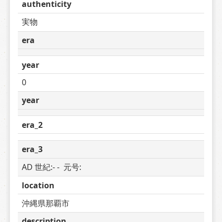
authenticity
実物
era
year
0
year
era_2
era_3
AD 世紀:- -  元号: 
location
沖縄県那覇市
description