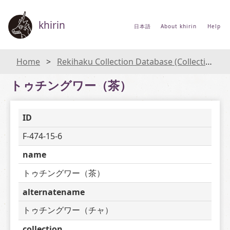
khirin
日本語
About khirin
Help
Home
Rekihaku Collection Database (Collections Database of the National Museum of Japanese History)
トゥチングワー（茶）
ID
F-474-15-6
name
トゥチングワー（茶）
alternatename
トゥチングワー（チャ）
collection