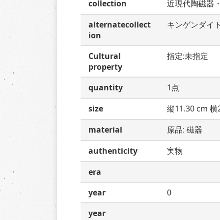
collection
近現代陶磁器
alternatecollect
キンゲンダイ
ion
Cultural
指定:未指定
property
quantity
1点
size
縦11.30 cm 横2
material
原品: 磁器
authenticity
実物
era
year
0
year