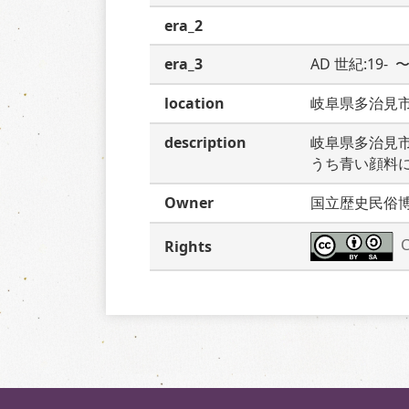
era_2
era_3
AD 世紀:19-  〜
location
岐阜県多治見
description
岐阜県多治見
うち青い顔料
Owner
国立歴史民俗
C
Rights