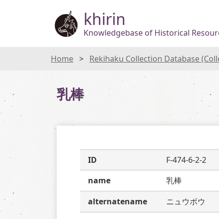
khirin
Knowledgebase of Historical Resourc
Home
Rekihaku Collection Database (Col
乳棒
ID
F-474-6-2-2
name
乳棒
alternatename
ニュウボウ