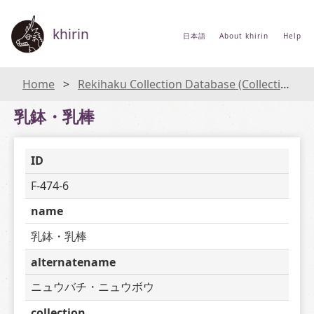
khirin
日本語
About khirin
Help
Home
Rekihaku Collection Database (Collections Database of the National Museum of Japanese History)
乳鉢・乳棒
ID
F-474-6
name
乳鉢・乳棒
alternatename
ニュウバチ・ニュウボウ
collection