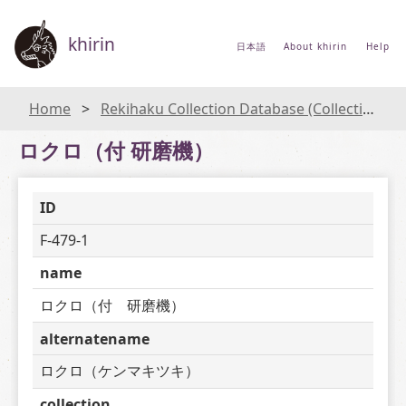
khirin
日本語
About khirin
Help
Home
Rekihaku Collection Database (Collections Database of the National Museum of Japanese History)
ロクロ（付 研磨機）
ID
F-479-1
name
ロクロ（付　研磨機）
alternatename
ロクロ（ケンマキツキ）
collection