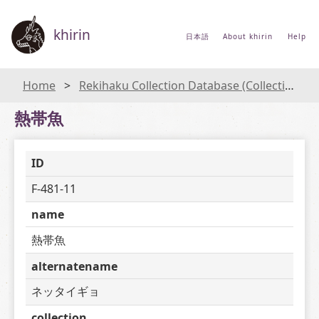
khirin
日本語
About khirin
Help
Home
Rekihaku Collection Database (Collections Database of the National Museum of Japanese History)
熱帯魚
ID
F-481-11
name
熱帯魚
alternatename
ネッタイギョ
collection