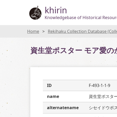
khirin
Knowledgebase of Historical Resourc
Home
Rekihaku Collection Database (Col
資生堂ポスター モア愛
ID
F-493-1-1-9
name
資生堂ポスタ
alternatename
シセイドウポ