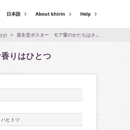
日本語
About khirin
Help
ory)
資生堂ポスター モア愛のかたちはさまざまでも愛がふくらむ香りはひとつ
む香りはひとつ
リハヒトツ