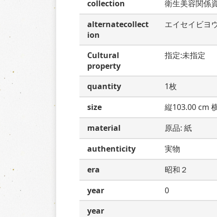
collection
衛生美容関係
alternatecollect
エイセイビヨ
ion
Cultural
指定:未指定
property
quantity
1枚
size
縦103.00 cm 横
material
原品: 紙
authenticity
実物
era
昭和２
year
0
year