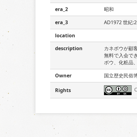
era_2
昭和
era_3
AD1972 世紀:
location
description
カネボウが顧
無料で入会で
ボウ、化粧品
Owner
国立歴史民俗
C
Rights