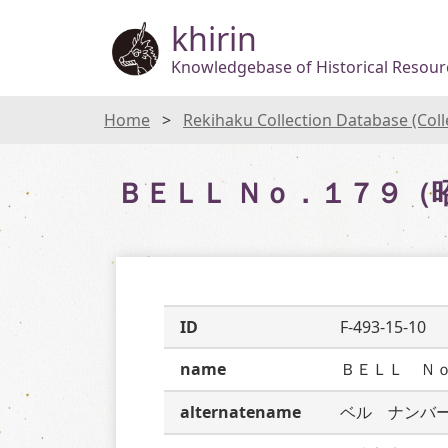
khirin
Knowledgebase of Historical Resourc
Home
Rekihaku Collection Database (Col
ＢＥＬＬ Ｎｏ．１７９（
ID
F-493-15-10
name
ＢＥＬＬ　Ｎ
alternatename
ベル　ナンバ