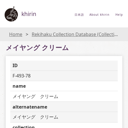
khirin
日本語
About khirin
Help
Home
Rekihaku Collection Database (Collections Database of the National Museum of Japanese History)
メイヤング クリーム
ID
F-493-78
name
メイヤング　クリーム
alternatename
メイヤング　クリーム
collection