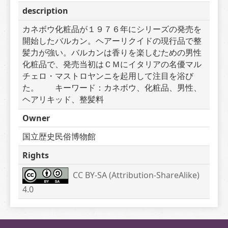
description
カネボウ化粧品が１９７６年にシリーズの発売を
開始したバルカン。ヘアーリクイドの現行品で整
髪力が強い。バルカンは香りを楽しむための男性
化粧品で、発売当初はＣＭにイタリアの名優マル
チェロ・マストロヤンニを起用して注目を浴び
た。　　キーワード：カネボウ、化粧品、男性、
ヘアリキッド、整髪料
Owner
国立歴史民俗博物館
Rights
CC BY-SA (Attribution-ShareAlike) 
4.0