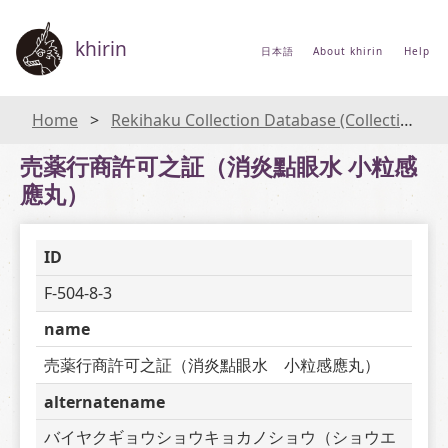
khirin
日本語
About khirin
Help
Home
Rekihaku Collection Database (Collections Database of the National Museum of Japanese History)
売薬行商許可之証（消炎點眼水 小粒感
應丸）
ID
F-504-8-3
name
売薬行商許可之証（消炎點眼水　小粒感應丸）
alternatename
バイヤクギョウショウキョカノショウ（ショウエ