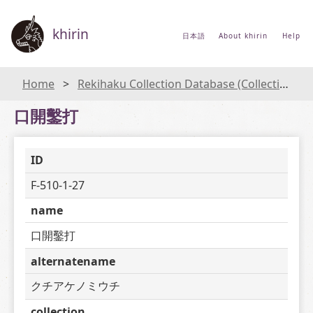
khirin
日本語
About khirin
Help
Home
Rekihaku Collection Database (Collections Database of the National Museum of Japanese History)
口開鑿打
ID
F-510-1-27
name
口開鑿打
alternatename
クチアケノミウチ
collection