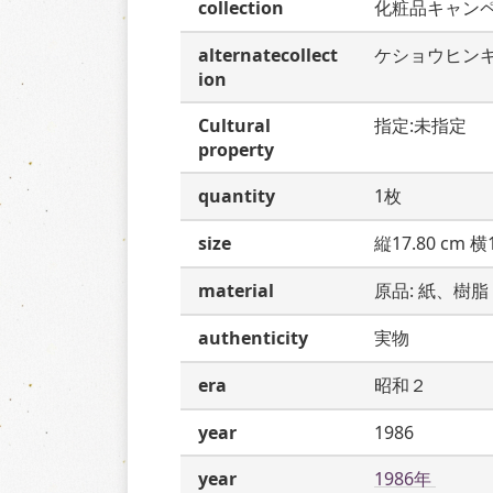
collection
化粧品キャン
alternatecollect
ケショウヒン
ion
Cultural
指定:未指定
property
quantity
1枚
size
縦17.80 cm 横1
material
原品: 紙、樹脂
authenticity
実物
era
昭和２
year
1986
year
1986年