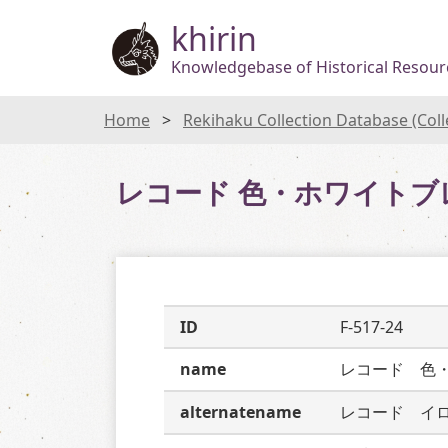
khirin
Knowledgebase of Historical Resourc
Home
Rekihaku Collection Database (Col
レコード 色・ホワイトブ
ID
F-517-24
name
レコード　色
alternatename
レコード　イ