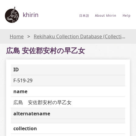
khirin
日本語
About khirin
Help
Home
Rekihaku Collection Database (Collections Database of the National Museum of Japanese History)
広島 安佐郡安村の早乙女
ID
F-519-29
name
広島　安佐郡安村の早乙女
alternatename
collection