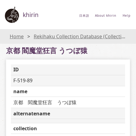
khirin
日本語
About khirin
Help
Home
Rekihaku Collection Database (Collections Database of the National Museum of Japanese History)
京都 閻魔堂狂言 うつぼ猿
ID
F-519-89
name
京都　閻魔堂狂言　うつぼ猿
alternatename
collection