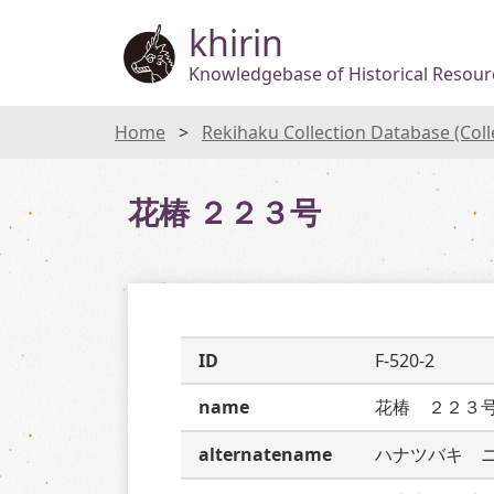
khirin
Knowledgebase of Historical Resourc
Home
Rekihaku Collection Database (Col
花椿 ２２３号
ID
F-520-2
name
花椿　２２３
alternatename
ハナツバキ　