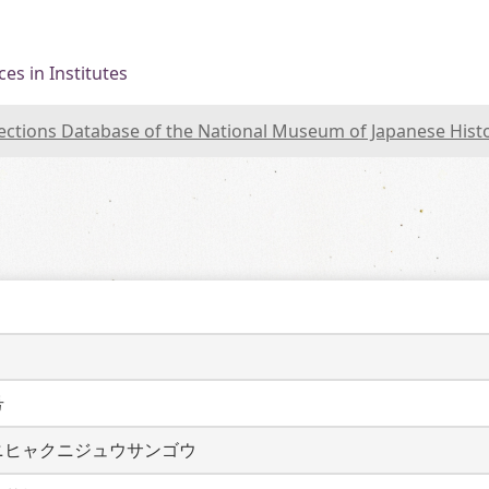
es in Institutes
lections Database of the National Museum of Japanese Hist
号
ニヒャクニジュウサンゴウ