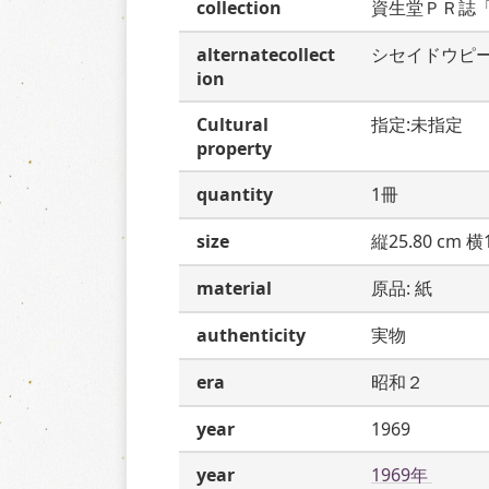
collection
資生堂ＰＲ誌
alternatecollect
シセイドウピ
ion
Cultural
指定:未指定
property
quantity
1冊
size
縦25.80 cm 横1
material
原品: 紙
authenticity
実物
era
昭和２
year
1969
year
1969年