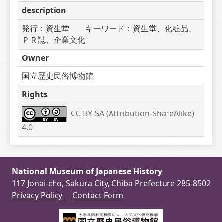
description
発行：資生堂　　キーワード：資生堂、化粧品、
ＰＲ誌、企業文化
Owner
国立歴史民俗博物館
Rights
CC BY-SA (Attribution-ShareAlike) 
4.0
National Museum of Japanese History
117 Jonai-cho, Sakura City, Chiba Prefecture 285-8502
Privacy Policy
Contact Form