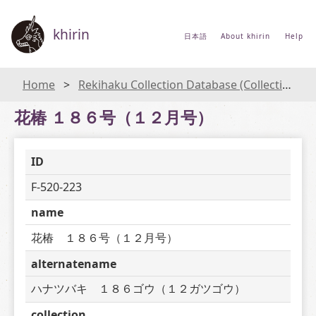
khirin
日本語
About khirin
Help
Home
Rekihaku Collection Database (Collections Database of the National Museum of Japanese History)
花椿 １８６号（１２月号）
ID
F-520-223
name
花椿　１８６号（１２月号）
alternatename
ハナツバキ　１８６ゴウ（１２ガツゴウ）
collection