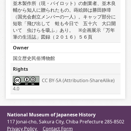
並木製作所（現・パイロット）の創業者、並木良
輔から知人に贈られたもの。蒔絵師は勝田静璋
（国光会創立メンバーの一人）。キャップ部分に
短歌「飛び出して　蛙も今日で　五十六　大口開
いて　虫けらを吸ふ」あり。　※企画展示「万年
筆の生活誌」図録（２０１６）５６頁
Owner
国立歴史民俗博物館
Rights
CC BY-SA (Attribution-ShareAlike) 
4.0
National Museum of Japanese History
117 Jonai-cho, Sakura City, Chiba Prefecture 285-8502
Privacy Policy
Contact Form