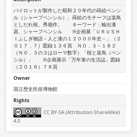
パイロットが製作した昭和２０年代の蒔絵ペンシ
ル（シャープペンシル）。蒔絵のモチーフは楽鳥
としだれ桜。秀嶺作。　　キーワード：輸出漆
器、シャープペンシル　　※企画展「ＵＲＵＳＨ
Ｉふしぎ物語－人と漆の１２０００年史－」（２
０１７．７）図録１３６頁　ＮＯ．３－１８２
（ＮＯ．３の３はローマ数字）「桜と楽鳥（ペン
シル）」　　※企画展示「万年筆の生活誌」図録
（２０１６）７８頁
Owner
国立歴史民俗博物館
Rights
CC BY-SA (Attribution-ShareAlike) 
4.0