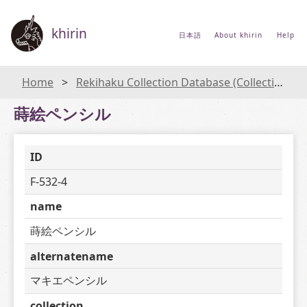
khirin
日本語
About khirin
Help
Home
Rekihaku Collection Database (Collections Database of the National Museum of Japanese History)
蒔絵ペンシル
ID
F-532-4
name
蒔絵ペンシル
alternatename
マキエペンシル
collection