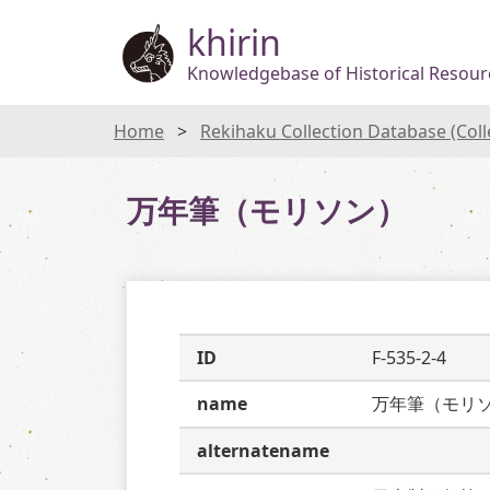
khirin
Knowledgebase of Historical Resourc
Home
Rekihaku Collection Database (Col
万年筆（モリソン）
ID
F-535-2-4
name
万年筆（モリ
alternatename