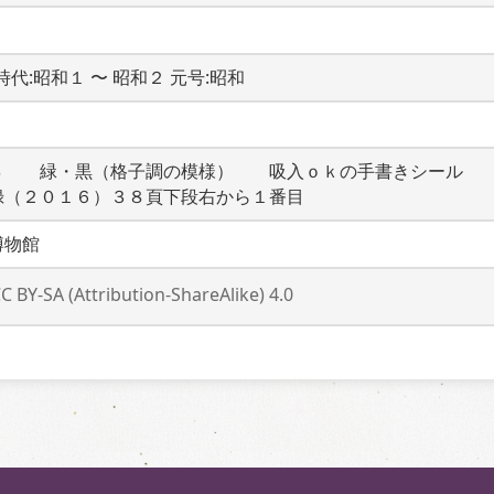
-  時代:昭和１ 〜 昭和２ 元号:昭和
４　　緑・黒（格子調の模様）　　吸入ｏｋの手書きシール　
録（２０１６）３８頁下段右から１番目　
博物館
C BY-SA (Attribution-ShareAlike) 4.0