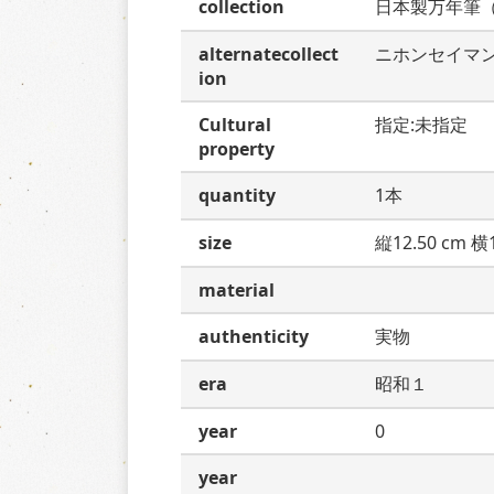
collection
日本製万年筆
alternatecollect
ニホンセイマ
ion
Cultural
指定:未指定
property
quantity
1本
size
縦12.50 cm 横1
material
authenticity
実物
era
昭和１
year
0
year