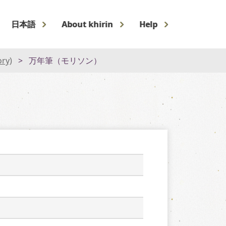
日本語
About khirin
Help
ory)
万年筆（モリソン）