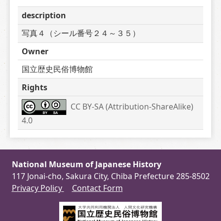
description
写真４（シール番号２４～３５）
Owner
国立歴史民俗博物館
Rights
CC BY-SA (Attribution-ShareAlike) 
4.0
National Museum of Japanese History
117 Jonai-cho, Sakura City, Chiba Prefecture 285-8502
Privacy Policy
Contact Form