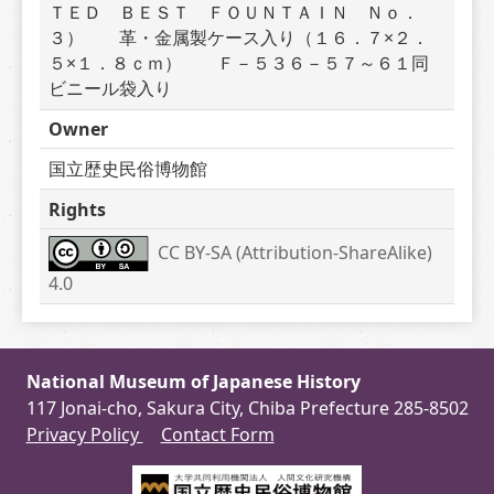
ＴＥＤ　ＢＥＳＴ　ＦＯＵＮＴＡＩＮ　Ｎｏ．
３）　　革・金属製ケース入り（１６．７×２．
５×１．８ｃｍ）　　Ｆ－５３６－５７～６１同
ビニール袋入り
Owner
国立歴史民俗博物館
Rights
CC BY-SA (Attribution-ShareAlike) 
4.0
National Museum of Japanese History
117 Jonai-cho, Sakura City, Chiba Prefecture 285-8502
Privacy Policy
Contact Form