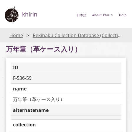
khirin
日本語
About khirin
Help
Home
Rekihaku Collection Database (Collections Database of the National Museum of Japanese History)
万年筆（革ケース入り）
ID
F-536-59
name
万年筆（革ケース入り）
alternatename
collection