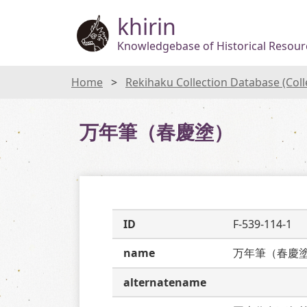
khirin
Knowledgebase of Historical Resourc
Home
Rekihaku Collection Database (Col
万年筆（春慶塗）
ID
F-539-114-1
name
万年筆（春慶
alternatename