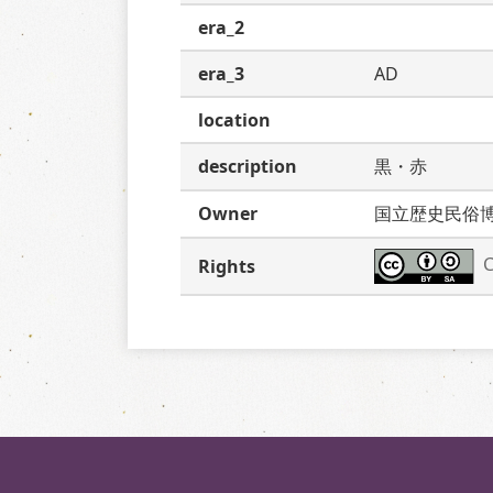
era_2
era_3
AD
location
description
黒・赤
Owner
国立歴史民俗
C
Rights