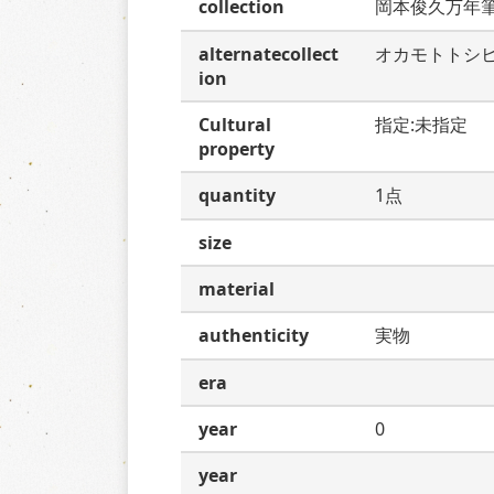
collection
岡本俊久万年
alternatecollect
オカモトトシ
ion
Cultural
指定:未指定
property
quantity
1点
size
material
authenticity
実物
era
year
0
year