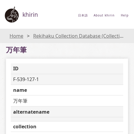
khirin
日本語
About khirin
Help
Home
Rekihaku Collection Database (Collections Database of the National Museum of Japanese History)
万年筆
ID
F-539-127-1
name
万年筆
alternatename
collection