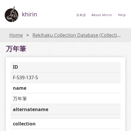
khirin
日本語
About khirin
Help
Home
Rekihaku Collection Database (Collections Database of the National Museum of Japanese History)
万年筆
ID
F-539-137-5
name
万年筆
alternatename
collection