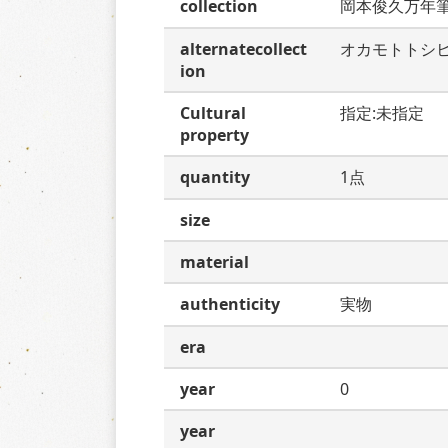
collection
岡本俊久万年
alternatecollect
オカモトトシ
ion
Cultural
指定:未指定
property
quantity
1点
size
material
authenticity
実物
era
year
0
year