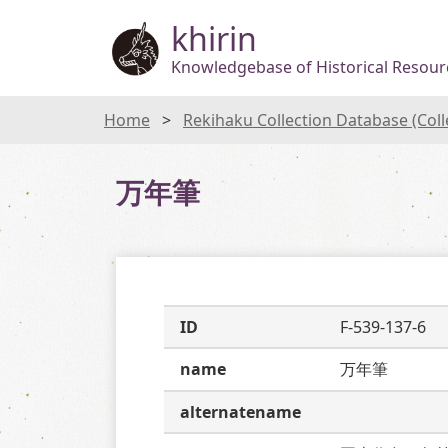
khirin
Knowledgebase of Historical Resourc
Home
Rekihaku Collection Database (Col
万年筆
ID
F-539-137-6
name
万年筆
alternatename