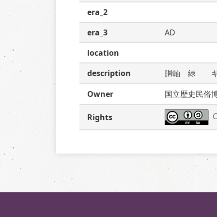
era_2
era_3
AD
location
description
胴軸　緑　　
Owner
国立歴史民俗
C
Rights