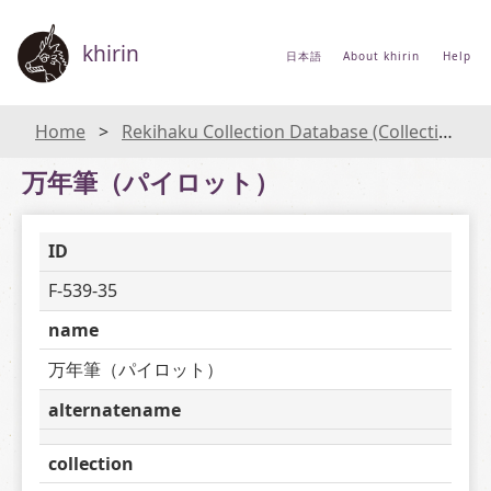
khirin
日本語
About khirin
Help
Home
Rekihaku Collection Database (Collections Database of the National Museum of Japanese History)
万年筆（パイロット）
ID
F-539-35
name
万年筆（パイロット）
alternatename
collection