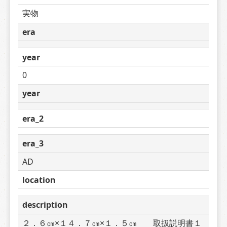
実物
era
year
0
year
era_2
era_3
AD
location
description
２．６㎝×１４．７㎝×１．５㎝　　取扱説明書１