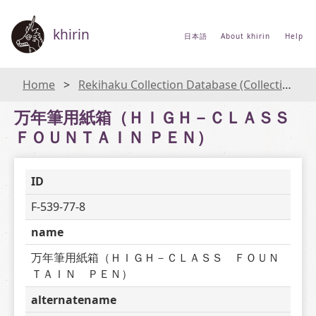
khirin
日本語
About khirin
Help
Home
Rekihaku Collection Database (Collections Database of the National Museum of Japanese History)
万年筆用紙箱（ＨＩＧＨ－ＣＬＡＳＳ
ＦＯＵＮＴＡＩＮ ＰＥＮ）
ID
F-539-77-8
name
万年筆用紙箱（ＨＩＧＨ－ＣＬＡＳＳ　ＦＯＵＮ
ＴＡＩＮ　ＰＥＮ）
alternatename